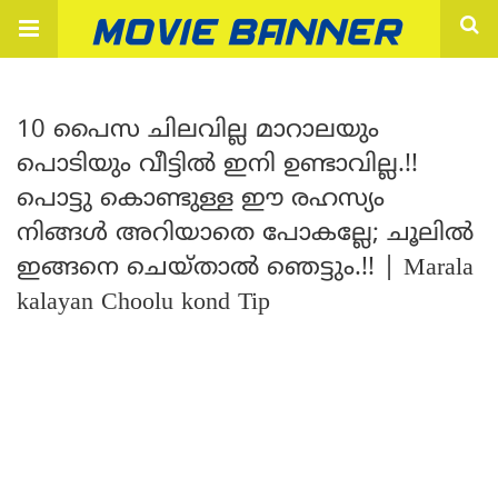
10 പൈസ ചിലവില്ല മാറാലയും
പൊടിയും വീട്ടിൽ ഇനി ഉണ്ടാവില്ല.!!
പൊട്ടു കൊണ്ടുള്ള ഈ രഹസ്യം
നിങ്ങൾ അറിയാതെ പോകല്ലേ; ചൂലിൽ
ഇങ്ങനെ ചെയ്താൽ ഞെട്ടും.!! | Marala
kalayan Choolu kond Tip