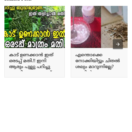
കാട് ഉണക്കാൻ ഇത്
എന്തൊക്കെ
ഒരടപ്പ് മതി.!! ഇനി
നോക്കിയിട്ടും ചിതൽ
ആരും പുല്ലു പറിച്ചു
ശല്യം മാറുന്നില്ലേ?
ബുദ്ധിമുട്ടേണ്ട; ഏത്
എങ്കിൽ ഇങ്ങനെ
കാട് പിടിച്ചു കിടക്കുന്ന
ചെയ്തു നോക്കൂ;
പുല്ലും ഠപ്പേന്ന്
ചിതലിനെ കൂടോടെ
ഉണങ്ങും.!! Tip To
ഇല്ലാതാക്കാൻ വീട്ടിൽ
Remove Weeds
തന്നെ കിടിലൻ
ഉപായം.!! How to avoid
termite problem