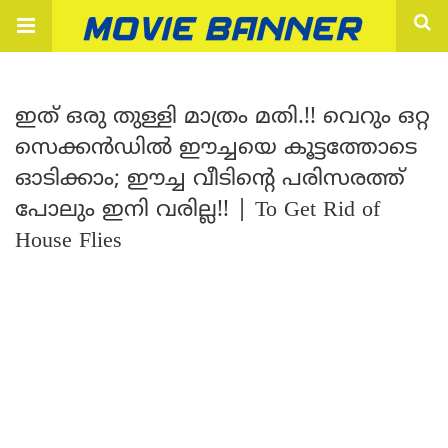
ഇത് ഒരു തുള്ളി മാത്രം മതി.!! വെറും ഒറ്റ
സെക്കൻഡിൽ ഈച്ചയെ കൂട്ടത്തോടെ
ഓടിക്കാം; ഈച്ച വീടിന്റെ പരിസരത്ത്
പോലും ഇനി വരില്ല!! | To Get Rid of
House Flies