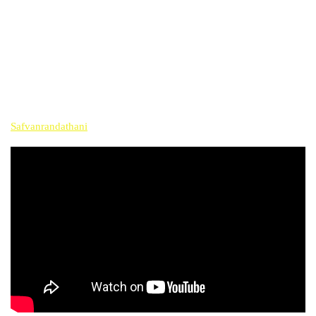
Safvanrandathani