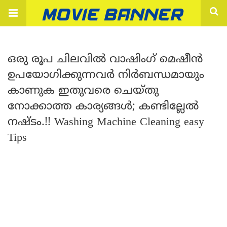
ഒരു രൂപ ചിലവിൽ വാഷിംഗ് മെഷീൻ
ഉപയോഗിക്കുന്നവർ നിർബന്ധമായും
കാണുക ഇതുവരെ ചെയ്തു
നോക്കാത്ത കാര്യങ്ങൾ; കണ്ടില്ലേൽ
നഷ്ടം.!! Washing Machine Cleaning easy
Tips