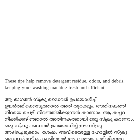
These tips help remove detergent residue, odors, and debris,
keeping your washing machine fresh and efficient.
ആ ഭാഗത്ത് സ്ക്രൂ ഡൈവർ ഉപയോഗിച്ച്
ഉയർത്തിക്കൊടുത്താൽ അത് തുറക്കും. അതിനകത്ത്
നിറയെ ചെളി നിറഞ്ഞിരിക്കുന്നത് കാണാം. ആ കച്ചറ
നീക്കിക്കഴിഞ്ഞാൽ അതിനകത്തായി ഒരു സ്ക്രൂ കാണാം.
ഒരു സ്ക്രൂ ഡൈവർ ഉപയോഗിച്ച് ഈ സ്ക്രൂ
അഴിച്ചെടുക്കാം. ശേഷം അവിടെയുള്ള ഹോളിൽ സ്ക്രൂ
ഡൈവർ ഇട്ട് പൊക്കിയാൽ ആ വൃത്താകൃതിയിലുള്ള