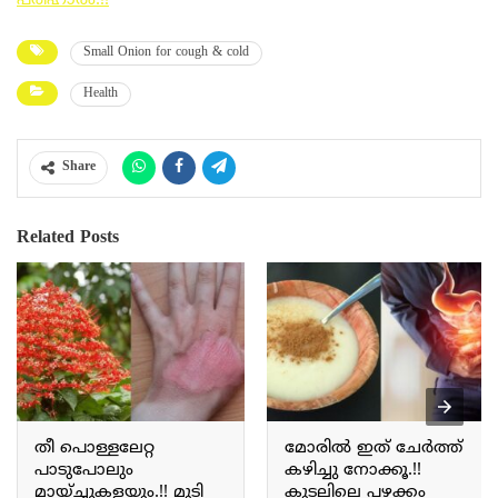
പരിഹാരം.!!
Small Onion for cough & cold
Health
Share
Related Posts
തീ പൊള്ളലേറ്റ
മോരിൽ ഇത് ചേർത്ത്
പാടുപോലും
കഴിച്ചു നോക്കൂ.!!
മായ്ച്ചുകളയും.!! മുടി
കുടലിലെ പഴക്കം