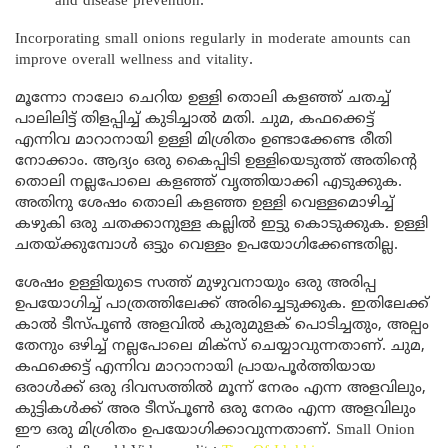
and disease prevention.
Incorporating small onions regularly in moderate amounts can
improve overall wellness and vitality.
മൂന്നോ നാലോ ചെറിയ ഉള്ളി തൊലി കളഞ്ഞ് ചതച്ച്
പാലിലിട്ട് തിളപ്പിച്ച് കുടിച്ചാൽ മതി. ചുമ, കഫക്കെട്ട്
എന്നിവ മാറാനായി ഉള്ളി മിശ്രിതം ഉണ്ടാക്കേണ്ട രീതി
നോക്കാം. ആദ്യം ഒരു കൈപ്പിടി ഉള്ളിയെടുത്ത് അതിന്റെ
തൊലി നല്ലപോലെ കളഞ്ഞ് വൃത്തിയാക്കി എടുക്കുക.
അതിനു ശേഷം തൊലി കളഞ്ഞ ഉള്ളി വെള്ളമൊഴിച്ച്
കഴുകി ഒരു ചതക്കാനുള്ള കല്ലിൽ ഇട്ടു കൊടുക്കുക. ഉള്ളി
ചതയ്ക്കുമ്പോൾ ഒട്ടും വെള്ളം ഉപയോഗിക്കേണ്ടതില്ല.
ശേഷം ഉള്ളിയുടെ സത്ത് മുഴുവനായും ഒരു അരിപ്പ
ഉപയോഗിച്ച് പാത്രത്തിലേക്ക് അരിച്ചെടുക്കുക. ഇതിലേക്ക്
കാൽ ടീസ്പൂൺ അളവിൽ കുരുമുളക് പൊടിച്ചതും, അല്പം
തേനും ഒഴിച്ച് നല്ലപോലെ മിക്സ് ചെയ്യാവുന്നതാണ്. ചുമ,
കഫക്കെട്ട് എന്നിവ മാറാനായി പ്രായപൂർത്തിയായ
ഒരാൾക്ക് ഒരു ദിവസത്തിൽ മൂന്ന് നേരം എന്ന അളവിലും,
കുട്ടികൾക്ക് അര ടീസ്പൂൺ ഒരു നേരം എന്ന അളവിലും
ഈ ഒരു മിശ്രിതം ഉപയോഗിക്കാവുന്നതാണ്. Small Onion