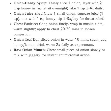
Onion-Honey Syrup:
Thinly slice 1 onion, layer with 2
tbsp honey in jar; let sit overnight; take 1 tsp 3-4x daily.
Onion Juice Shot:
Grate 1 small onion, squeeze juice (1
tsp), mix with 1 tsp honey; sip 2-3x/day for throat relief.
Chest Poultice:
Chop onion finely, wrap in muslin cloth,
warm slightly; apply to chest 20-30 mins to loosen
congestion.
Onion Tea:
Boil sliced onion in water 10 mins, strain, add
honey/lemon; drink warm 2x daily as expectorant.
Raw Onion Munch:
Chew small piece of onion slowly or
mix with jaggery for instant antimicrobial action.