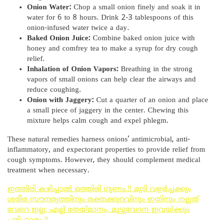
Onion Water:
Chop a small onion finely and soak it in
water for 6 to 8 hours. Drink 2-3 tablespoons of this
onion-infused water twice a day.
Baked Onion Juice:
Combine baked onion juice with
honey and comfrey tea to make a syrup for dry cough
relief.
Inhalation of Onion Vapors:
Breathing in the strong
vapors of small onions can help clear the airways and
reduce coughing.
Onion with Jaggery:
Cut a quarter of an onion and place
a small piece of jaggery in the center. Chewing this
mixture helps calm cough and expel phlegm.
These natural remedies harness onions’ antimicrobial, anti-
inflammatory, and expectorant properties to provide relief from
cough symptoms. However, they should complement medical
treatment when necessary.
ഇത്തിരി കഴിച്ചാൽ ഒത്തിരി ഗുണം.!! മുടി വളർച്ചക്കും
ശരീര സൗന്ദര്യത്തിനും രക്തക്കുറവിനും ഇതിനും നല്ലത്
വേറെ ഇല്ല; എല്ല് തേയ്മാനം, മുട്ടുവേദന ഇവയ്ക്കും