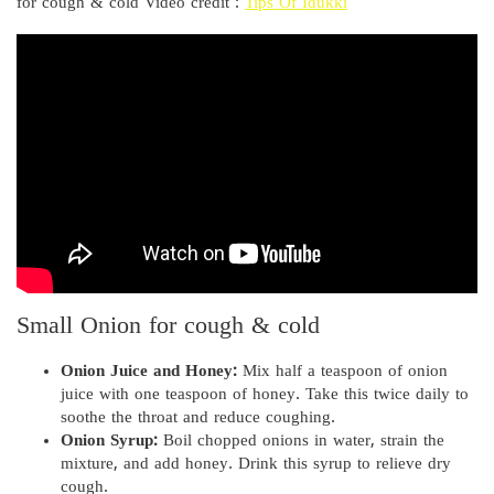
for cough & cold Video credit :
Tips Of Idukki
Small Onion for cough & cold
Onion Juice and Honey:
Mix half a teaspoon of onion
juice with one teaspoon of honey. Take this twice daily to
soothe the throat and reduce coughing.
Onion Syrup:
Boil chopped onions in water, strain the
mixture, and add honey. Drink this syrup to relieve dry
cough.