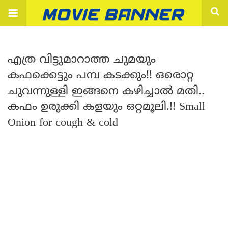
എത്ര വിട്ടുമാറാത്ത ചുമയും
കഫക്കെട്ടും പമ്പ കടക്കും!! ഒരൊറ്റ
ചുവന്നുള്ളി ഇങ്ങനെ കഴിച്ചാൽ മതി..
കഫം ഉരുക്കി കളയും ഒറ്റമൂലി.!! Small
Onion for cough & cold