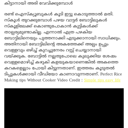
കിട്ടാനായി അരി വേവിക്കുമ്പോൾ
രണ്ട് ഐസ്ക്യൂബുകൾ കൂടി ഇട്ടു കൊടുത്താൽ മതി.
സ്കൂൾ തുറക്കുമ്പോൾ പഴയ വാട്ടർ ബോട്ടിലുകൾ
സ്കൂളിലേക്ക് കൊണ്ടുപോകാൻ കുട്ടികൾക്ക്
താല്പര്യമുണ്ടാകില്ല. എന്നാൽ എത്ര പഴകിയ
ബോട്ടിലിനെയും പുത്തനാക്കി എടുക്കാനായി സാധിക്കും.
അതിനായി ബോട്ടിലിന്റെ അകത്തേക്ക് അല്പം ഉപ്പും
വെള്ളവും ഒഴിച്ച് കുറച്ചുനേരം റസ്റ്റ് ചെയ്യാനായി
വയ്ക്കുക. ബോട്ടിൽ നല്ലതുപോലെ കുലുക്കിയ ശേഷം
വെള്ളമൊഴിച്ച് കഴുകി കളയുകയാണെങ്കിൽ അകത്തെ
കറകളെല്ലാം പോയി കിട്ടുന്നതാണ്. ഇത്തരം കൂടുതൽ
ടിപ്പുകൾക്കായി വീഡിയോ കാണാവുന്നതാണ്. Perfect Rice
Making tips Without Cooker Video Credit :
Simple tips easy life