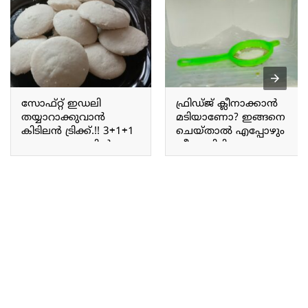
സോഫ്റ്റ് ഇഡലി
ഫ്രിഡ്ജ് ക്ലീനാക്കാൻ
തയ്യാറാക്കുവാൻ
മടിയാണോ? ഇങ്ങനെ
കിടിലൻ ട്രിക്ക്.!! 3+1+1
ചെയ്താൽ എപ്പോഴും
ഈ ഒരു അളവിൽ
ക്ലീനായിരിക്കും; ഒരു
ഇഡലി ഉണ്ടാക്കി
വർഷത്തേക്ക് ഇനി
നോക്കൂ; ഒരിക്കലും
ഫ്രിഡ്ജ് ക്‌ളീൻ
തെറ്റില്ല നല്ല സോഫ്റ്റ്
ആക്കേണ്ട; അരിപ്പ
ഇഡലി കിട്ടും.!! 3+1+1
ഫ്രീസറിൽ ഇങ്ങനെ
Soft Idli making tips
വെച്ചപ്പോൾ ശരിക്കും
ഞെട്ടി.!! Fridge Cleaning
Using Stainer