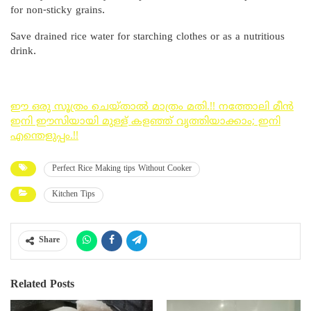
for non-sticky grains.
Save drained rice water for starching clothes or as a nutritious
drink.
ഈ ഒരു സൂത്രം ചെയ്‌താൽ മാത്രം മതി.!! നത്തോലി മീൻ
ഇനി ഈസിയായി മുള്ള് കളഞ്ഞ് വൃത്തിയാക്കാം; ഇനി
എന്തെളുപ്പം.!!
Perfect Rice Making tips Without Cooker
Kitchen Tips
Share
Related Posts