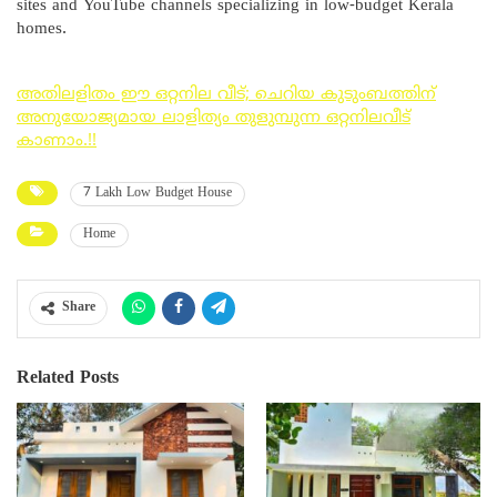
sites and YouTube channels specializing in low-budget Kerala
homes.
അതിലളിതം ഈ ഒറ്റനില വീട്; ചെറിയ കുടുംബത്തിന്
അനുയോജ്യമായ ലാളിത്യം തുളുമ്പുന്ന ഒറ്റനിലവീട്
കാണാം.!!
7 Lakh Low Budget House
Home
Share
Related Posts