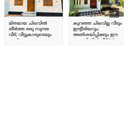
മിതമായ ചിലവിൽ
കുറഞ്ഞ ചിലവില്ല വീടും
തീർത്ത ഒരു സുന്ദര
ഇന്റീരിയറും;
വീട്; വീട്ടുകാരുടെയും
അതിശയിപ്പിക്കും ഈ
കാഴ്ചക്കാരുടെയും
ഒരു സിമ്പിൾ വീട്.!! 6
മനസ്സുനിറച്ച വീട്.!! 500
Cent Budget friendly
Sqft Budget Friendly
Home
House