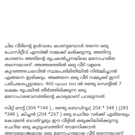
ചില വീടിന്റെ ഉൾവശം കാണുമ്പോൾ തന്നെ ഒരു
പോസിറ്റീവ് എനർജി നമ്മക്ക് ലഭിക്കുന്നു. അതിനു
കാരണം അതിന്റെ രൂപകൽപ്പനയിലെ മനോഹരിത
തന്നെയാണ്. അത്തരത്തിൽ ഒരു വീട് വളരെ
കുറഞ്ഞചെലവിൽ സ്ഥലപരിമിതിയിൽ നിർമ്മിച്ചാൽ
എങ്ങനെ ഇരിക്കും. അങ്ങനെ ഒരു വീട് നമ്മുക്ക് ഇന്ന്
പരിചയപ്പെട്ടാലോ. 460 square feet ൽ രണ്ടു സെന്റിൽ 7
ലക്ഷം രൂപയിൽ തീർത്തിരിക്കുന്ന ഒരു
മനോഹരഭവനത്തിന്റെ കാര്യമാണ് പറയുന്നത്.
സിറ്റ് ഔട്ട് (304 *144 ) , രണ്ടു ബെഡ്റൂം( 204 * 348 ) (283
*348 ), കിച്ചൻ (204 *267 ) ഒരു ചെറിയ വർക്ക് ഏരിയയും
കോമൺ ബാത്റൂമും ഈ വീട്ടിൽ ഒരുക്കിയിരിക്കുന്നു.
ചെറിയ ഒരു കുടുംബത്തിന് താമസിക്കാൻ
അനുയോജ്യമായ ഒരു മനോഹരമായ വീട് തന്നെയാണ്