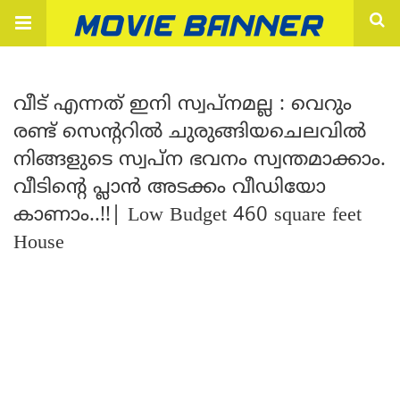
വീട് എന്നത് ഇനി സ്വപ്നമല്ല : വെറും
രണ്ട് സെന്ററിൽ ചുരുങ്ങിയചെലവിൽ
നിങ്ങളുടെ സ്വപ്ന ഭവനം സ്വന്തമാക്കാം.
വീടിന്റെ പ്ലാൻ അടക്കം വീഡിയോ
കാണാം..!!| Low Budget 460 square feet
House