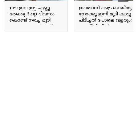
ഈ ഇല ഇട്ട എണ്ണ
ഇതൊന്ന് ട്രൈ ചെയ്തു
തേക്കൂ.!! ഒറ്റ ദിവസം
നോക്കൂ ഇനി മുടി കാടു
കൊണ്ട് നരച്ച മുടി
പിടിച്ചത് പോലെ വളരും;
കട്ടകറുപ്പാകും; മുടി
ഈ രീതിയില്‍ എണ്ണ
എന്നന്നേക്കുമായി
തയ്യാറാക്കിയാൽ മുടി
കറുക്കാൻ ഇങ്ങനെ
മുട്ടോളം വളരും.!! Fast
ഒന്ന് ചെയ്തു നോക്കൂ
hair growth Hair oil
100% റിസൾട്ട്.!! Natural
making
Hair Dye making easily