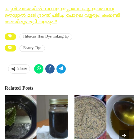
കട്ടൻ ചായയിൽ സവാള ഇട്ടു നോക്കൂ; ഇതൊന്നു
തൊട്ടാൽ മുടി ഭ്രാന്ത് പിടിച്ച പോലെ വളരും; കഷണ്ടി
തലയിലും മുടി വളരും.!!
Hibiscus Hair Dye making tip
Beauty Tips
Share
Related Posts