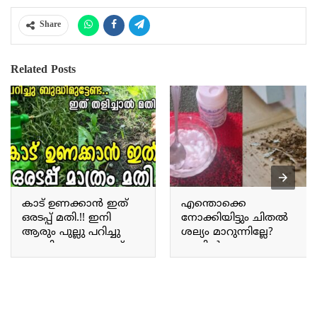
Share
Related Posts
കാട് ഉണക്കാൻ ഇത്
എന്തൊക്കെ
ഒരടപ്പ് മതി.!! ഇനി
നോക്കിയിട്ടും ചിതൽ
ആരും പുല്ലു പറിച്ചു
ശല്യം മാറുന്നില്ലേ?
ബുദ്ധിമുട്ടേണ്ട; ഏത്
എങ്കിൽ ഇങ്ങനെ
കാട് പിടിച്ചു കിടക്കുന്ന
ചെയ്തു നോക്കൂ;
പുല്ലും ഠപ്പേന്ന്
ചിതലിനെ കൂടോടെ
ഉണങ്ങും.!! Tip To
ഇല്ലാതാക്കാൻ വീട്ടിൽ
Remove Weeds
തന്നെ കിടിലൻ