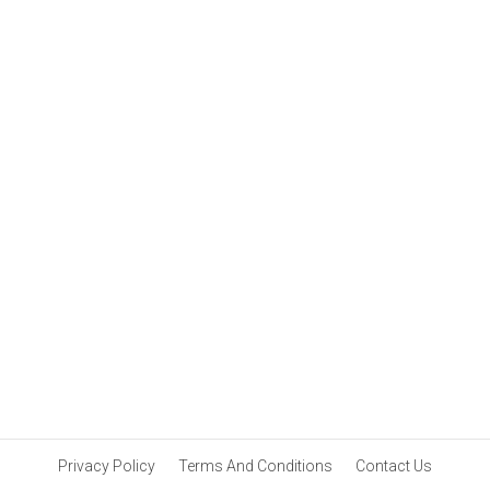
ഉപായം.!! How to avoid
termite problem
Privacy Policy
Terms And Conditions
Contact Us