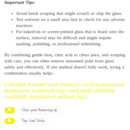
Important Tips:
Avoid harsh scraping that might scratch or chip the glass.
Test solvents on a small area first to check for any adverse
reactions.
For baked-on or screen-printed glass that is fused onto the
surface, removal may be difficult and might require
sanding, polishing, or professional refinishing.
By combining gentle heat, citric acid or citrus juice, and scraping
with care, you can often remove unwanted print from glass
safely and effectively. If one method doesn’t fully work, trying a
combination usually helps.
5 മിനുട്ടിൽ ഒറ്റയ്ക്ക് സാരി ഉടുക്കാം.!! സാരി ഉടുക്കുമ്പോൾ
ഇതുപോലെ ചെയ്താൽ ഒട്ടും വയർ തള്ളി നിൽക്കില്ല;
സാരിയിൽ സുന്ദരിയാണ് കിടിലൻ ടിപ്പ്.!!
Glass print Removing tip
Tips And Tricks