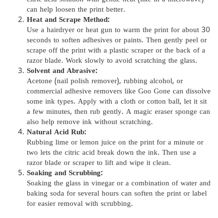
can help loosen the print better.
Heat and Scrape Method:
Use a hairdryer or heat gun to warm the print for about 30
seconds to soften adhesives or paints. Then gently peel or
scrape off the print with a plastic scraper or the back of a
razor blade. Work slowly to avoid scratching the glass.
Solvent and Abrasive:
Acetone (nail polish remover), rubbing alcohol, or
commercial adhesive removers like Goo Gone can dissolve
some ink types. Apply with a cloth or cotton ball, let it sit
a few minutes, then rub gently. A magic eraser sponge can
also help remove ink without scratching.
Natural Acid Rub:
Rubbing lime or lemon juice on the print for a minute or
two lets the citric acid break down the ink. Then use a
razor blade or scraper to lift and wipe it clean.
Soaking and Scrubbing:
Soaking the glass in vinegar or a combination of water and
baking soda for several hours can soften the print or label
for easier removal with scrubbing.