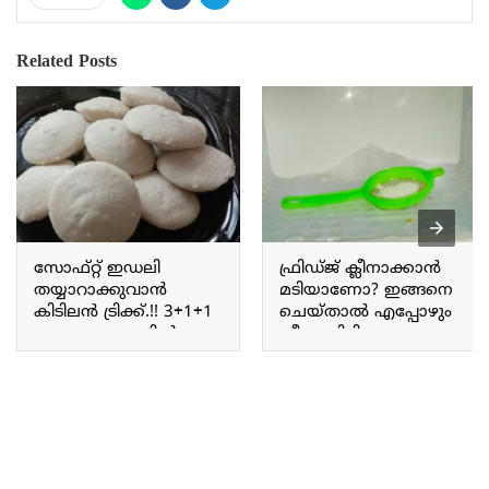
Related Posts
സോഫ്റ്റ് ഇഡലി
ഫ്രിഡ്ജ് ക്ലീനാക്കാൻ
തയ്യാറാക്കുവാൻ
മടിയാണോ? ഇങ്ങനെ
കിടിലൻ ട്രിക്ക്.!! 3+1+1
ചെയ്താൽ എപ്പോഴും
ഈ ഒരു അളവിൽ
ക്ലീനായിരിക്കും; ഒരു
ഇഡലി ഉണ്ടാക്കി
വർഷത്തേക്ക് ഇനി
നോക്കൂ; ഒരിക്കലും
ഫ്രിഡ്ജ് ക്‌ളീൻ
തെറ്റില്ല നല്ല സോഫ്റ്റ്
ആക്കേണ്ട; അരിപ്പ
ഇഡലി കിട്ടും.!! 3+1+1
ഫ്രീസറിൽ ഇങ്ങനെ
Soft Idli making tips
വെച്ചപ്പോൾ ശരിക്കും
ഞെട്ടി.!! Fridge Cleaning
Using Stainer