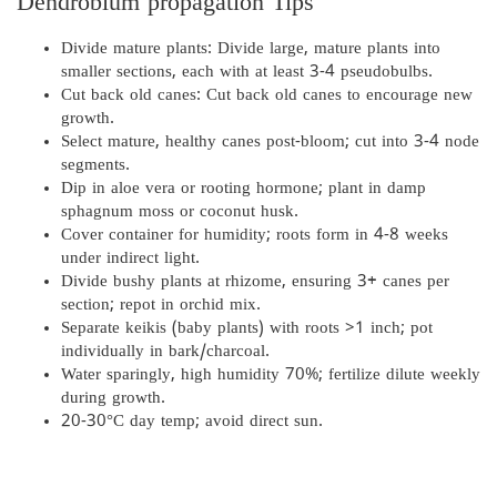
Dendrobium propagation Tips
Divide mature plants: Divide large, mature plants into
smaller sections, each with at least 3-4 pseudobulbs.
Cut back old canes: Cut back old canes to encourage new
growth.
Select mature, healthy canes post-bloom; cut into 3-4 node
segments.
Dip in aloe vera or rooting hormone; plant in damp
sphagnum moss or coconut husk.
Cover container for humidity; roots form in 4-8 weeks
under indirect light.
Divide bushy plants at rhizome, ensuring 3+ canes per
section; repot in orchid mix.
Separate keikis (baby plants) with roots >1 inch; pot
individually in bark/charcoal.
Water sparingly, high humidity 70%; fertilize dilute weekly
during growth.
20-30°C day temp; avoid direct sun.