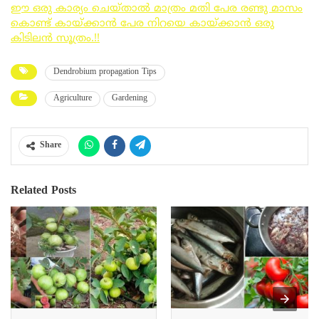
ഈ ഒരു കാര്യം ചെയ്‌താൽ മാത്രം മതി പേര രണ്ടു മാസം
കൊണ്ട് കായ്ക്കാൻ പേര നിറയെ കായ്ക്കാൻ ഒരു
കിടിലൻ സൂത്രം.!!
Dendrobium propagation Tips
Agriculture
Gardening
Share
Related Posts