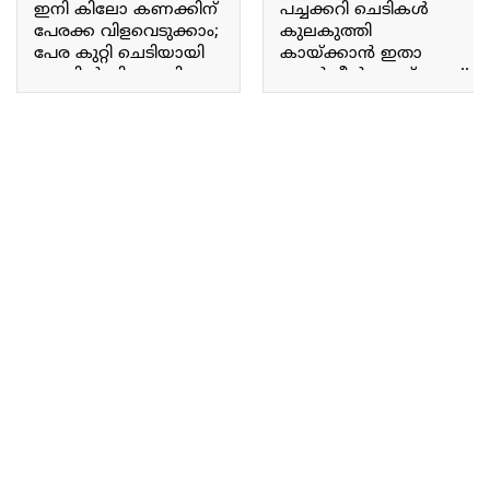
ഇനി കിലോ കണക്കിന്
പച്ചക്കറി ചെടികൾ
പേരക്ക വിളവെടുക്കാം;
കുലകുത്തി
പേര കുറ്റി ചെടിയായി
കായ്ക്കാൻ ഇതാ
ചുവട്ടിൽ നിന്നും നിറയെ
ഉഗ്രൻ മീൻ വേസ്റ്റ് വളം.!!
കായ്ക്കാൻ ഇതാ ഒരു
മീൻ വേസ്റ്റ് ഇനി ചുമ്മാ
കിടിലൻ സൂത്രപ്പണി.!!
കളയല്ലേ! മീൻ വേസ്റ്റ്
Guava air layering tips
കൊണ്ട് ഇതാ ഒരു
ഉഗ്രൻ വളം.!! Fish waste
as intensive fertilizer