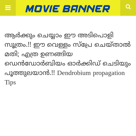
ആർക്കും ചെയ്യാം ഈ അടിപൊളി
സൂത്രം.!! ഈ വെള്ളം സ്പ്രേ ചെയ്താൽ
മതി; എത്ര ഉണങ്ങിയ
ഡെൻഡോർബിയം ഓർക്കിഡ് ചെടിയും
പൂത്തുലയാൻ.!! Dendrobium propagation
Tips