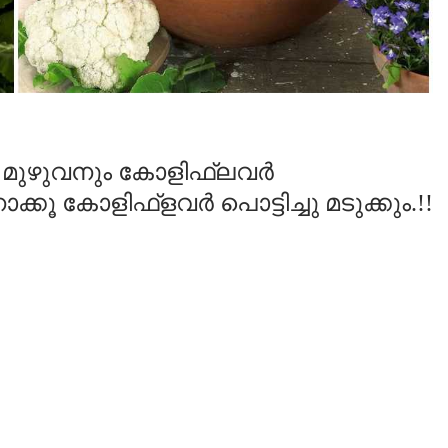
 മുഴുവനും കോളിഫ്ലവർ
കൂ കോളിഫ്‌ളവർ പൊട്ടിച്ചു മടുക്കും.!!