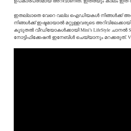
ഉപകാരപ്രദമായ അറിവാണിത്. ഇത്രയും കാലം ഇത
ഇതല്ലാതെ വേറെ വല്ല ഐഡിയകൾ നിങ്ങൾക്ക് അറി
നിങ്ങൾക്ക് ഇഷ്ടമായാൽ മറ്റുള്ളവരുടെ അറിവിലേക്കായി
കൂടുതല്‍ വീഡിയോകള്‍ക്കായി Mini’s LifeStyle ചാനല
നോട്ടിഫിക്കേഷൻ ഇനേബിൾ ചെയ്യാനും മറക്കരുത്. Vide