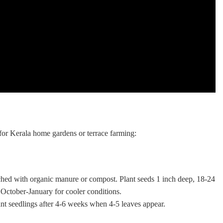
e for Kerala home gardens or terrace farming:
ched with organic manure or compost. Plant seeds 1 inch deep, 18-24
 October-January for cooler conditions.
ant seedlings after 4-6 weeks when 4-5 leaves appear.