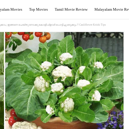
yalam Movies
Top Movies
Tamil Movie Review
Malayalam Movie Re
ഇങ്ങനെ ചെയ്തു നോക്കൂ കോളിഫ്‌ളവർ പൊട്ടിച്ചു മടുക്കും.!! Cauliflower Krishi Tips