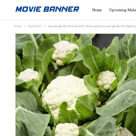
Home
Upcoming Mala
Home
Agriculture
ഒരു കോളിഫ്ലവർ ചെടി മതി വർഷം മുഴുവനും കോളിഫ്ലവർ വിളവെടുക്കാം; 