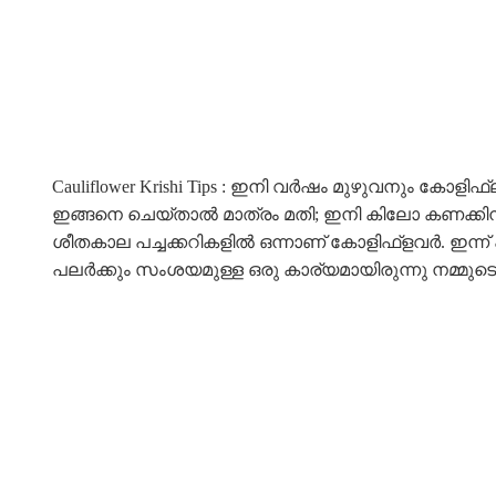
Cauliflower Krishi Tips : ഇനി വർഷം മുഴുവനും കോ
ഇങ്ങനെ ചെയ്താൽ മാത്രം മതി; ഇനി കിലോ കണക്കിന് 
ശീതകാല പച്ചക്കറികളില്‍ ഒന്നാണ് കോളിഫ്‌ളവര്‍. ഇന
പലർക്കും സംശയമുള്ള ഒരു കാര്യമായിരുന്നു നമ്മുട