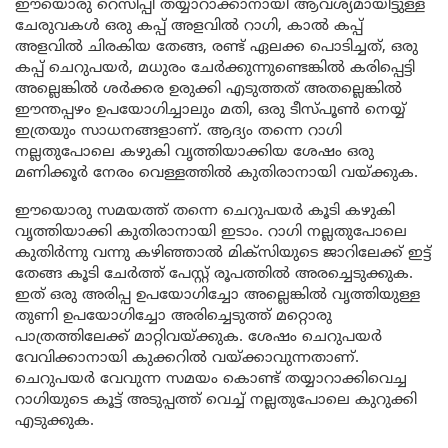
ഈയൊരു റെസിപ്പി തയ്യാറാക്കാനായി ആവശ്യമായിട്ടുള്ള
ചേരുവകൾ ഒരു കപ്പ് അളവിൽ റാഗി, കാൽ കപ്പ്
അളവിൽ ചിരകിയ തേങ്ങ, രണ്ട് ഏലക്ക പൊടിച്ചത്, ഒരു
കപ്പ് ചെറുപയർ, മധുരം ചേർക്കുന്നുണ്ടെങ്കിൽ കരിപ്പെട്ടി
അല്ലെങ്കിൽ ശർക്കര ഉരുക്കി എടുത്തത് അതല്ലെങ്കിൽ
ഈന്തപ്പഴം ഉപയോഗിച്ചാലും മതി, ഒരു ടീസ്പൂൺ നെയ്യ്
ഇത്രയും സാധനങ്ങളാണ്. ആദ്യം തന്നെ റാഗി
നല്ലതുപോലെ കഴുകി വൃത്തിയാക്കിയ ശേഷം ഒരു
മണിക്കൂർ നേരം വെള്ളത്തിൽ കുതിരാനായി വയ്ക്കുക.
ഈയൊരു സമയത്ത് തന്നെ ചെറുപയർ കൂടി കഴുകി
വൃത്തിയാക്കി കുതിരാനായി ഇടാം. റാഗി നല്ലതുപോലെ
കുതിർന്നു വന്നു കഴിഞ്ഞാൽ മിക്സിയുടെ ജാറിലേക്ക് ഇട്ട്
തേങ്ങ കൂടി ചേർത്ത് പേസ്റ്റ് രൂപത്തിൽ അരച്ചെടുക്കുക.
ഇത് ഒരു അരിപ്പ ഉപയോഗിച്ചോ അല്ലെങ്കിൽ വൃത്തിയുള്ള
തുണി ഉപയോഗിച്ചോ അരിച്ചെടുത്ത് മറ്റൊരു
പാത്രത്തിലേക്ക് മാറ്റിവയ്ക്കുക. ശേഷം ചെറുപയർ
വേവിക്കാനായി കുക്കറിൽ വയ്ക്കാവുന്നതാണ്.
ചെറുപയർ വേവുന്ന സമയം കൊണ്ട് തയ്യാറാക്കിവെച്ച
റാഗിയുടെ കൂട്ട് അടുപ്പത്ത് വെച്ച് നല്ലതുപോലെ കുറുക്കി
എടുക്കുക.