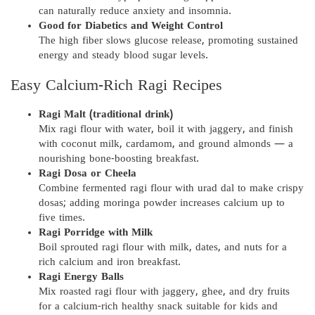
can naturally reduce anxiety and insomnia.
Good for Diabetics and Weight Control
The high fiber slows glucose release, promoting sustained
energy and steady blood sugar levels.
Easy Calcium-Rich Ragi Recipes
Ragi Malt (traditional drink)
Mix ragi flour with water, boil it with jaggery, and finish
with coconut milk, cardamom, and ground almonds — a
nourishing bone-boosting breakfast.
Ragi Dosa or Cheela
Combine fermented ragi flour with urad dal to make crispy
dosas; adding moringa powder increases calcium up to
five times.
Ragi Porridge with Milk
Boil sprouted ragi flour with milk, dates, and nuts for a
rich calcium and iron breakfast.
Ragi Energy Balls
Mix roasted ragi flour with jaggery, ghee, and dry fruits
for a calcium-rich healthy snack suitable for kids and