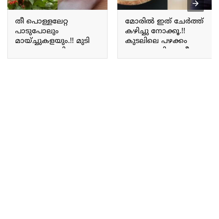
തീ പൊള്ളലേറ്റ
മോരിൽ ഇത് ചേർത്ത്
പാടുപോലും
കഴിച്ചു നോക്കൂ.!!
മായ്ച്ചുകളയും.!! മുടി
കുടലിലെ പഴക്കം
വളരാനും മുറി
ചെന്ന മാലിന്യം നീക്കം
ഉണങ്ങാനും ഉത്തമം;
ചെയ്യാം; പുളിച്ചു
ഓരോ വീട്ടിലും
തേട്ടൽ, ഏമ്പക്കം,
തീർച്ചയായും വേണം
ഗ്യാസ്ട്രബിൾ,
ഈ അത്ഭുത ചെടി.!!
അസിഡിറ്റി തുടങ്ങിയ
Krishna Kireedam plant
പ്രശ്നങ്ങൾ ഇനി
health benefits
ഉണ്ടാകില്ല.!! Remedy for
Acidity