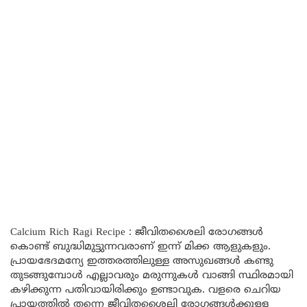
Calcium Rich Ragi Recipe : ജീവിതശൈലി രോഗങ്ങൾ
കൊണ്ട് ബുദ്ധിമുട്ടുന്നവരാണ് ഇന്ന് മിക്ക ആളുകളും.
പ്രായഭേദമന്യേ ഇത്തരത്തിലുള്ള അസുഖങ്ങൾ കണ്ടു
തുടങ്ങുമ്പോൾ എല്ലാവരും മരുന്നുകൾ വാങ്ങി സ്ഥിരമായി
കഴിക്കുന്ന പതിവായിരിക്കും ഉണ്ടാവുക. വളരെ ചെറിയ
പ്രായത്തിൽ തന്നെ ജീവിതശൈലി രോഗങ്ങൾക്കുള്ള