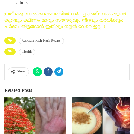
adults.
ഇത് ഒരു നേരം ഭക്ഷണത്തിൽ ഉൾപ്പെടുത്തിയാൽ ഷുഗർ
കുറയും ക്ഷീണം മാറും സൗന്ദര്യവും നിറവും വർധിക്കും;
ചർമ്മം തിളങ്ങാൻ ഇതിലും നല്ലത് വേറെ ഇല്ല.!!
Calcium Rich Ragi Recipe
Health
Share
Related Posts