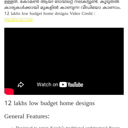
ഉള്ളത്. കോമൺ ആയി ടോയ്ലറ്റ് നല്കിട്ടുണ്ട്. കൂടുതൽ
കാര്യകൾക്കായി മുകളിൽ കാണുന്ന വീഡിയോ കാണാം.
12 lakhs low budget home designs Video Credit :
PADINJATTINI
12 lakhs low budget home designs
General Features: