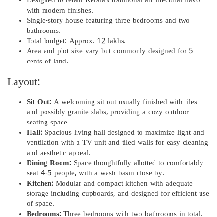
Designed to retain Kerala’s traditional architectural flavor
with modern finishes.
Single-story house featuring three bedrooms and two
bathrooms.
Total budget: Approx. 12 lakhs.
Area and plot size vary but commonly designed for 5
cents of land.
Layout:
Sit Out:
A welcoming sit out usually finished with tiles
and possibly granite slabs, providing a cozy outdoor
seating space.
Hall:
Spacious living hall designed to maximize light and
ventilation with a TV unit and tiled walls for easy cleaning
and aesthetic appeal.
Dining Room:
Space thoughtfully allotted to comfortably
seat 4-5 people, with a wash basin close by.
Kitchen:
Modular and compact kitchen with adequate
storage including cupboards, and designed for efficient use
of space.
Bedrooms:
Three bedrooms with two bathrooms in total.