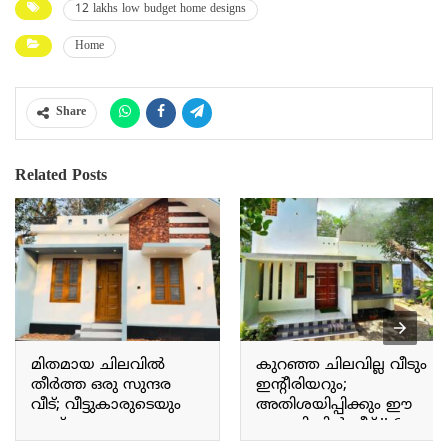
12 lakhs low budget home designs
Home
Share
Related Posts
മിതമായ ചിലവിൽ
കുറഞ്ഞ ചിലവില്ല വീടും
തീർത്ത ഒരു സുന്ദര
ഇന്റീരിയറും;
വീട്; വീട്ടുകാരുടെയും
അതിശയിപ്പിക്കും ഈ
കാഴ്ചക്കാരുടെയും
ഒരു സിമ്പിൾ വീട്.!! 6
മനസ്സുനിറച്ച വീട്.!! 500
Cent Budget friendly