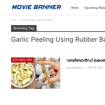
Home
Upcoming Mala
Home
Garlic Peeling Using Rubber Bands
Browsing Tag
Garlic Peeling Using Rubber 
റബർബാൻഡ്‌ കൊണ്ട്
KITCHEN TIPS
Anu Krishna
Oct 20, 2025