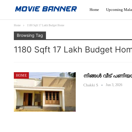
Home
Upcoming Mala
Home
1180 Sqft 17 Lakh Budget Home
Browsing Tag
1180 Sqft 17 Lakh Budget Ho
നിങ്ങൾ വീട് പണിയാൻ
HOME
Chakki S
Jun 3, 2026