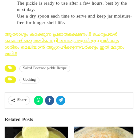
The pickle is ready to use after a few hours, best by the
next day.
Use a dry spoon each time to serve and keep jar moisture-
free for longer shelf life.
ആരോഗ്യം കാക്കുന്ന പ്രഭാതഭക്ഷണം.!! ചെറുപയർ
കൊണ്ട് ഒരു അടിപൊളി ദോശ; ഷുഗർ ഉള്ളവർക്കും
ശരീരം മെലിയാൻ ആഗ്രഹിക്കുന്നവർക്കും ഇത് മാത്രം
മതി.!!
Salted Beetroot pickle Recipe
Cooking
Share
Related Posts