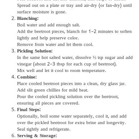
Spread out on a plate or tray and air-dry (or fan-dry) until
surface moisture is gone.
Blanching:
Boil water and add enough salt.
Add the beetroot pieces, blanch for 1–2 minutes to soften
lightly and help preserve color.
Remove from water and let them cool.
Pickling Solution:
In the same hot salted water, dissolve ½ tsp sugar and add
vinegar (about 2–3 tbsp for each cup of beetroot).
Mix well and let it cool to room temperature.
Combine:
Place cooled beetroot pieces into a clean, dry glass jar.
Add slit green chillies for mild heat.
Pour the cooled pickling solution over the beetroot,
ensuring all pieces are covered.
Final Steps:
Optionally, boil some water separately, cool it, and add
over the pickled beetroot for extra brine and longevity.
Seal tightly and refrigerate.
Serving & Storage: