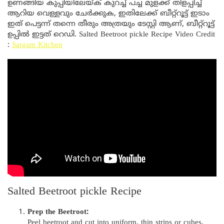
ഉണങ്ങിയ കുപ്പിയിലേയ്ക് കുറച്ച് പച്ച മുളക്ക് തിളപ്പിച്ച്
ആറിയ വെള്ളവും ചേർക്കുക, ഇതിലേക്ക് ബീറ്റ്റൂട്ട് ഇടാം
ഇത് പെട്ടന്ന് തന്നെ തീരും അത്രയും ടേസ്റ്റി ആണ്, ബീറ്റ്റൂട്ട്
ഉപ്പിൽ ഇട്ടത് റെഡി. Salted Beetroot pickle Recipe Video Credit
:
Sargam Kitchen
Salted Beetroot pickle Recipe
Prep the Beetroot:
Peel beetroot and cut into uniform, thin strips or cubes.