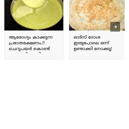
ആരോഗ്യം കാക്കുന്ന
ഓട്സ് ദോശ
പ്രഭാതഭക്ഷണം.!!
ഇതുപോലെ ഒന്ന്
ചെറുപയർ കൊണ്ട്
ഉണ്ടാക്കി നോക്കൂ!
ഒരു അടിപൊളി ദോശ;
എത്ര
ഷുഗർ ഉള്ളവർക്കും
ഇഷ്ടമല്ലാത്തവരും
ശരീരം മെലിയാൻ
കൊതിയോടെ കഴിച്ചു
ആഗ്രഹിക്കുന്നവർക്കും
പോകും ഈ ഓട്സ്
ഇത് മാത്രം മതി.!!
ദോശ!! | Healthy Oats
Healthy Cherupayar Dosa
Dosa Recipe
recipe