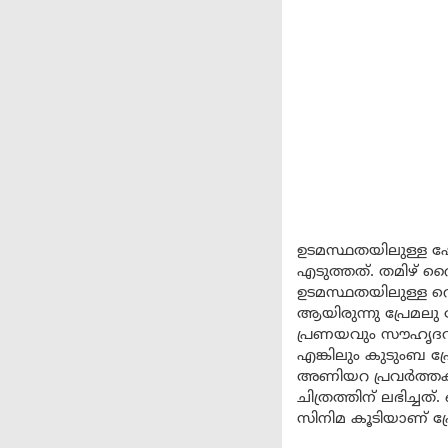
ഉടമസ്ഥതയിലുള്ള ഷോ
എടുത്തത്. തമിഴ് റൈ
ഉടമസ്ഥതയിലുള്ള റെ
ആയിരുന്നു പ്രേമല
പ്രണയവും സൗഹൃദവു
എങ്കിലും കുടുംബ പ്
അണിയറ പ്രവർത്തകർ
ചിത്രത്തിന് ലഭിച്ച
സിനിമ കൂടിയാണ് പ്