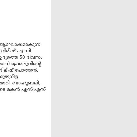
നിമ ആഘോഷമാകുന്ന
ഗിരീഷ് എ ഡി
ദ്യത്തെ 50 ദിവസം
ണ് പ്രേമലുവിന്റെ
ദിലീഷ് പോത്തൻ,
 മുഴുനീള
 മാറി. ബാഹുബലി,
ുടെ മകൻ എസ് എസ്