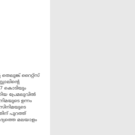
െലുങ്ക് റൈറ്റ്സ്
റാലിന്റെ
.7 കൊടിയും
കിയ പ്രേമലുവിൽ
ിമയുടെ ഉന്നം
ൽ സിനിമയുടെ
്‌ പുറത്ത്
ആദ്യത്തെ മലയാളം