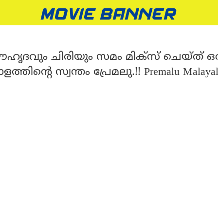
ഹൃദവും ചിരിയും സമം മിക്സ്‌ ചെയ്ത് ഒര
ളത്തിന്റെ സ്വന്തം പ്രേമലു.!! Premalu Malaya