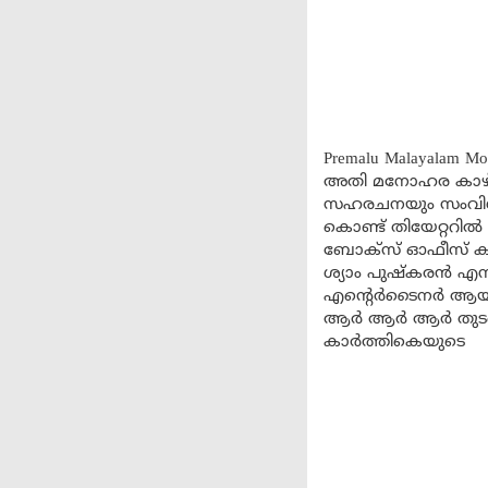
Premalu Malayala
അതി മനോഹര കാഴ്ച
സഹരചനയും സംവിധാന
കൊണ്ട് തിയേറ്ററിൽ
ബോക്സ് ഓഫീസ് കള
ശ്യാം പുഷ്‌കരൻ എന്
എന്റെർടൈനർ ആയ ചിത
ആർ ആർ ആർ തുടങ്
കാർത്തികെയുടെ