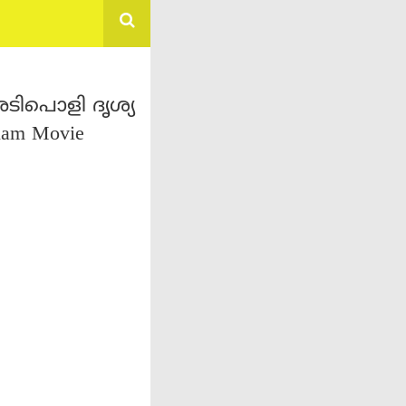
ടിപൊളി ദൃശ്യ
lam Movie