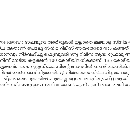
m Movie Review : ഭാഷയുടെ അതിരുകൾ ഇല്ലാതെ മലയാള സി
 അതാണ് പ്രേമലു സിനിമ റിലീസ് ആയതോടെ നാം കണ്ടത്. 
വും നിർവഹിച്ചു ഫെബ്രുവരി 9നു റിലീസ് ആയ പ്രേമലു ആ
 നിന്ന് നേടിയ കളക്ഷൻ 100 കോടിയിലധികമാണ്. 135 കോടിയാ
ക്ഷൻ. ഭാവന സ്റ്റുഡിയോസിന്റെ ബാനറിൽ ഫഹദ് ഫാസിൽ, 
നിവർ ചേർന്നാണ് ചിത്രത്തിന്റെ നിർമ്മാണം നിർവഹിച്ചത്. ഒരു
്രം മലയാളത്തിൽ മാത്രമല്ല മറ്റു ഭാഷകളിലും ഹിറ്റ് ആയി
ങിയ ചിത്രങ്ങളുടെ സംവിധായകൻ എസ് എസ് രാജ. മൗലിയ