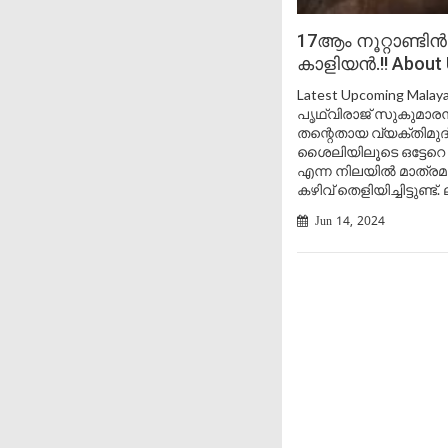
17ആം നൂറ്റാണ്ടി
കാളിയൻ.!! About 
Latest Upcoming Mal
പൃഥ്വിരാജ് സുകുമാര
തന്റെതായ വ്യക്തിമുദ
ശൈലിയിലൂടെ ഒട്ടേറെ
എന്ന നിലയിൽ മാത്രമ
കഴിവ് തെളിയിച്ചിട്ടുണ്
Jun 14, 2024