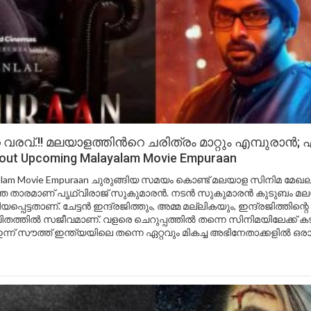
രവ്.!! മലയാളത്തിൻറെ ചരിത്രം മാറ്റും എമ്പുരാൻ;
out Upcoming Malayalam Movie Empuraan
yalam Movie Empuraan ചുരുങ്ങിയ സമയം കൊണ്ട് മലയാള സിനിമ മേ
ുത്ത താരമാണ് പൃഥ്വിരാജ് സുകുമാരൻ. നടൻ സുകുമാരൻ കുടുബം മ
പ്പെട്ടതാണ്. ചേട്ടൻ ഇന്ദ്രജിത്തും, അമ്മ മല്ലികയും, ഇന്ദ്രജിത്തിന്
ിതത്തിൽ സജീവമാണ്. വളരെ ചെറുപ്പത്തിൽ തന്നെ സിനിമയിലേക്ക് കട
ന്ന് സൗത്ത് ഇന്ത്യയിലെ തന്നെ ഏറ്റവും മികച്ച അഭിനേതാക്കളിൽ ഒരാള