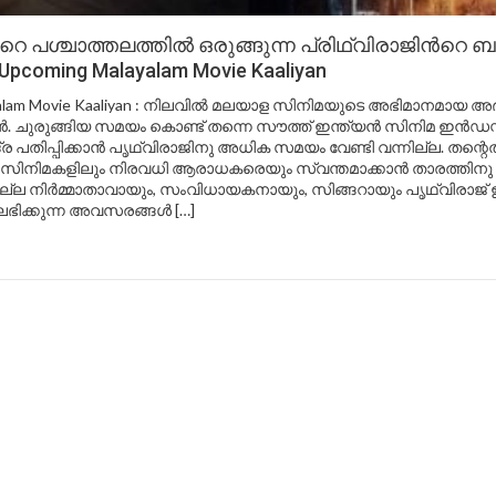
ൻറെ പശ്ചാത്തലത്തിൽ ഒരുങ്ങുന്ന പ്രിഥ്വിരാജിൻറെ
Upcoming Malayalam Movie Kaaliyan
ayalam Movie Kaaliyan : നിലവിൽ മലയാള സിനിമയുടെ അഭിമാനമായ 
ൻ. ചുരുങ്ങിയ സമയം കൊണ്ട് തന്നെ സൗത്ത് ഇന്ത്യൻ സിനിമ ഇൻഡസ
്ര പതിപ്പിക്കാൻ പൃഥ്വിരാജിനു അധിക സമയം വേണ്ടി വന്നില്ല. തന
 സിനിമകളിലും നിരവധി ആരാധകരെയും സ്വന്തമാക്കാൻ താരത്തിനു സ
ല്ല നിർമ്മാതാവായും, സംവിധായകനായും, സിങ്ങറായും പൃഥ്വിരാജ
ട്. ലഭിക്കുന്ന അവസരങ്ങൾ […]