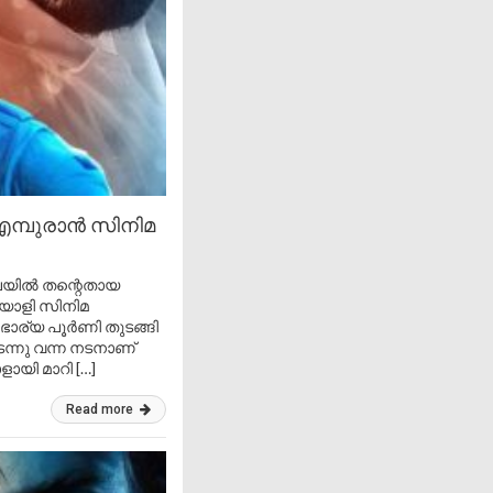
 എമ്പുരാൻ സിനിമ
ഖലയിൽ തന്റെതായ
ലയാളി സിനിമ
റെ ഭാര്യ പൂർണി തുടങ്ങി
ന്നു വന്ന നടനാണ്
ായി മാറി […]
Read more