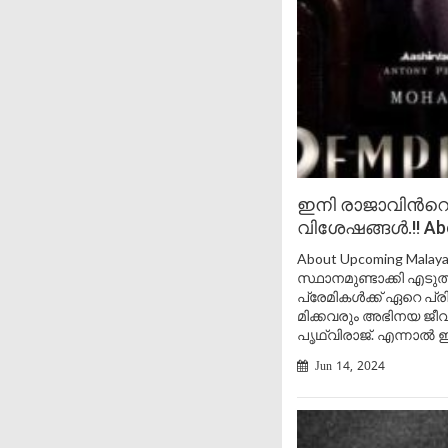
ഇനി രാജാവിൻറെ വ
വിശേഷങ്ങൾ.!! Ab
About Upcoming Mala
സ്ഥാനമുണ്ടാക്കി എട
പ്രേമികൾക്ക് ഏറെ പ്രിയ
മിക്കവരും അഭിനയ ജീവ
പൃഥ്വിരാജ്. എന്നാൽ ഇ
Jun 14, 2024