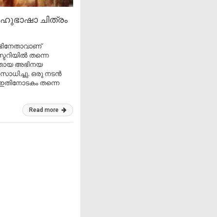
 ബഹുഭാഷാ ചിത്രം
അഭിനേതാവാണ്
്ടറിയിൽ തന്നെ
്റെതായ അഭിനയ
ാധിച്ചു. ഒരു നടൻ
് ഇതിനോടകം തന്നെ
Read more