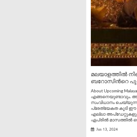
മലയാളത്തിൽ നി
ബറോസിൻറെ പുത്ത
About Upcoming Malay
എങ്ങനെയുണ്ടാവും. 
സംവിധാനം ചെയ്യുന്
പ്രേത്യേകത കൂടി ഈ 
എല്ലാ അപ്ഡേറ്റുകളു
ഏപ്രിൽ മാസത്തിൽ ഔദ
Jun 13, 2024