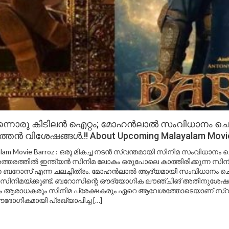
ന്നൊരു കിടിലൻ ഐറ്റം; മോഹൻലാൽ സംവിധാനം ചെ
ൻ വിശേഷങ്ങൾ.!! About Upcoming Malayalam Movie
alam Movie Barroz : ഒരു മികച്ച നടൻ സ്വന്തമായി സിനിമ സംവിധാന
അത്തരത്തിൽ ഇന്ത്യൻ സിനിമ ലോകം ഒരുപോലെ കാത്തിരിക്കുന്ന
ന ബറോസ് എന്ന ചലച്ചിത്രം. മോഹൻലാൽ ആദ്യമായി സംവിധാനം ചെയ
സിനിമയ്ക്കുണ്ട്. ബറോസിന്റെ ഔദ്യോഗിക ലൗഞ്ചിങ് അതിനുശേഷ
ം ആരാധകരും സിനിമ പ്രേക്ഷകരും ഏറെ ആവേശത്തോടെയാണ് സ്വീകരി
ോഗികമായി പ്രഖ്യാപിച്ച […]