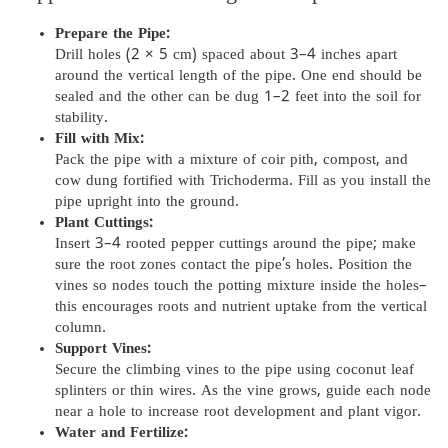
Prepare the Pipe:
Drill holes (2 × 5 cm) spaced about 3–4 inches apart
around the vertical length of the pipe. One end should be
sealed and the other can be dug 1–2 feet into the soil for
stability.
Fill with Mix:
Pack the pipe with a mixture of coir pith, compost, and
cow dung fortified with Trichoderma. Fill as you install the
pipe upright into the ground.
Plant Cuttings:
Insert 3–4 rooted pepper cuttings around the pipe; make
sure the root zones contact the pipe’s holes. Position the
vines so nodes touch the potting mixture inside the holes–
this encourages roots and nutrient uptake from the vertical
column.
Support Vines:
Secure the climbing vines to the pipe using coconut leaf
splinters or thin wires. As the vine grows, guide each node
near a hole to increase root development and plant vigor.
Water and Fertilize: