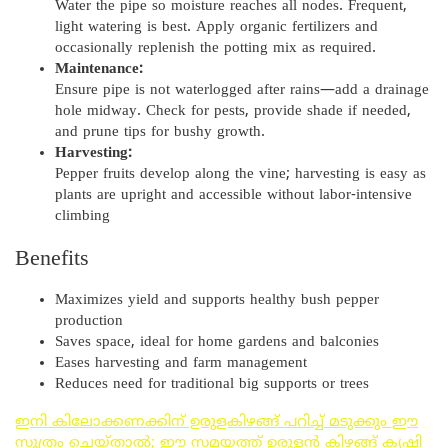
Water the pipe so moisture reaches all nodes. Frequent,
light watering is best. Apply organic fertilizers and
occasionally replenish the potting mix as required.
Maintenance:
Ensure pipe is not waterlogged after rains—add a drainage
hole midway. Check for pests, provide shade if needed,
and prune tips for bushy growth.
Harvesting:
Pepper fruits develop along the vine; harvesting is easy as
plants are upright and accessible without labor-intensive
climbing
Benefits
Maximizes yield and supports healthy bush pepper
production
Saves space, ideal for home gardens and balconies
Eases harvesting and farm management
Reduces need for traditional big supports or trees
ഇനി കിലോക്കണക്കിന് ഉരുളകിഴങ്ങ് പറിച്ച് മടുക്കും ഈ
സൂത്രം ചെയ്താൽ; ഈ സമയത്ത് ഉരുളൻ കിഴങ്ങ് കൃഷി