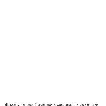
വീടിന്റെ മുറ്റത്തൊട് ചേർന്നുള്ള ഏതെങ്കിലും ഒരു സ്ഥലം