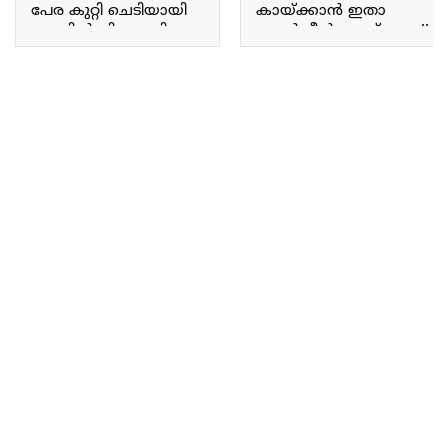
പേര കുറ്റി ചെടിയായി
കായ്ക്കാൻ ഇതാ
ചുവട്ടിൽ നിന്നും നിറയെ
ഉഗ്രൻ മീൻ വേസ്റ്റ് വളം.!!
കായ്ക്കാൻ ഇതാ ഒരു
മീൻ വേസ്റ്റ് ഇനി ചുമ്മാ
കിടിലൻ സൂത്രപ്പണി.!!
കളയല്ലേ! മീൻ വേസ്റ്റ്
Guava air layering tips
കൊണ്ട് ഇതാ ഒരു
ഉഗ്രൻ വളം.!! Fish waste
as intensive fertilizer