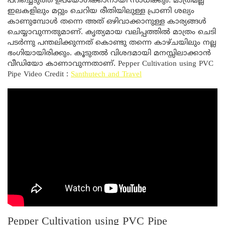
പറിച്ചെടുത്ത് ഉപയോഗിക്കാനായി സാധിക്കും. മാത്രമല്ല
ഇലകളിലും മറ്റും ചെറിയ രീതിയിലുള്ള പ്രാണി ശല്യം
കാണുമ്പോൾ തന്നെ അത് ഒഴിവാക്കാനുള്ള കാര്യങ്ങൾ
ചെയ്യാവുന്നതുമാണ്. കൃത്യമായ വലിപ്പത്തിൽ മാത്രം ചെടി
പടർന്നു പന്തലിക്കുന്നത് കൊണ്ടു തന്നെ കാഴ്ചയിലും നല്ല
ഭംഗിയായിരിക്കും. കൂടുതൽ വിശദമായി മനസ്സിലാക്കാൻ
വീഡിയോ കാണാവുന്നതാണ്. Pepper Cultivation using PVC
Pipe Video Credit :
Santhutech and Travel
Pepper Cultivation using PVC Pipe