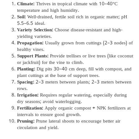
Climate:
Thrives in tropical climate with 10–40°C
temperature and high humidity.
Soil:
Well-drained, fertile soil rich in organic matter; pH
5.5–6.5 ideal.
Variety Selection:
Choose disease-resistant and high-
yielding varieties.
Propagation:
Usually grown from cuttings (2–3 nodes) of
healthy vines.
Support Plants:
Provide trellises or live trees (like coconut
or jackfruit) for the vine to climb.
Planting:
Dig pits 30–40 cm deep, fill with compost, and
plant cuttings at the base of support trees.
Spacing:
2–3 meters between plants; 2–3 meters between
rows.
Irrigation:
Requires regular watering, especially during
dry seasons; avoid waterlogging.
Fertilization:
Apply organic compost + NPK fertilizers at
intervals to ensure good growth.
Pruning:
Prune lateral shoots to encourage better air
circulation and yield.