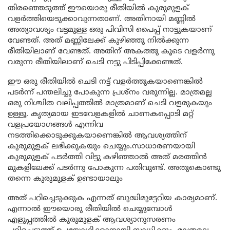
തിരഞ്ഞെടുത്ത് ഈയൊരു രീതിയിൽ കുരുമുളക്
വളർത്തിയെടുക്കാവുന്നതാണ്. അതിനായി മണ്ണിൽ
അത്യാവശ്യം വട്ടമുള്ള ഒരു പിവിസി പൈപ്പ് നാട്ടുകയാണ്
വേണ്ടത്. അത് മണ്ണിലേക്ക് കുഴിഞ്ഞു നിൽക്കുന്ന
രീതിയിലാണ് വേണ്ടത്. അതിന് അകത്തു കൂടെ വളർന്നു
വരുന്ന രീതിയിലാണ് ചെടി നട്ടു പിടിപ്പിക്കേണ്ടത്.
ഈ ഒരു രീതിയിൽ ചെടി നട്ട് വളർത്തുകയാണെങ്കിൽ
പടർന്ന് പന്തലിച്ചു പോകുന്ന പ്രശ്നം വരുന്നില്ല. മാത്രമല്ല
ഒരു നിശ്ചിത വലിപ്പത്തിൽ മാത്രമാണ് ചെടി വളരുകയും
ഉള്ളൂ. കൃത്യമായ ഇടവേളകളിൽ ചാണകപ്പൊടി മറ്റ്
വളപ്രയോഗങ്ങൾ എന്നിവ
നടത്തിക്കൊടുക്കുകയാണെങ്കിൽ ആവശ്യത്തിന്
കുരുമുളക് ലഭിക്കുകയും ചെയ്യും.സാധാരണയായി
കുരുമുളക് പടർത്തി വിട്ടു കഴിഞ്ഞാൽ അത് മരത്തിൻ
മുകളിലേക്ക് പടർന്നു പോകുന്ന പതിവുണ്ട്. അതുകൊണ്ടു
തന്നെ കുരുമുളക് ഉണ്ടായാലും
അത് പറിച്ചെടുക്കുക എന്നത് ബുദ്ധിമുട്ടേറിയ കാര്യമാണ്.
എന്നാൽ ഈയൊരു രീതിയിൽ ചെയ്യുമ്പോൾ
എളുപ്പത്തിൽ കുരുമുളക് ആവശ്യാനുസരണം