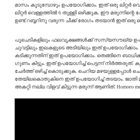
മാസം കൂടുമ്പോഴും ഉപയോഗിക്കാം. ഇത് ഒരു ലിറ്റർ വെള്
ലിറ്റർ വെള്ളത്തിൽ 6 തുള്ളി ഒഴിക്കുക. ഈ മരുന്നിന
ഉണ്ട്.റബ്ബറിനു വരുന്ന ചീക്ക് രോഗം തടയാൻ ഇത് ഒരു ലിറ്
പൂചെടികളിലും ഫലവൃക്ഷങ്ങൾക്ക് സസ്യസൗഖ്യ ഉപയ
ചുവട്ടിലും ഇലകളുടെ അടിയിലും ഇത് ഉപയോഗിക്കാം. ഫാ
കടിക്കുന്നതിന് ഇത് ഉപയോഗിക്കാം. തെങ്ങിനെ ബാ
ഗുണം കിട്ടും. ഇത് ഉപയോഗിച്ച് പെട്ടന്ന് നിർത്തരു
ചേർത്ത് ഒഴിച്ച് കൊടുക്കുക. ചെറിയ മഴയുള്ളപ്പോൾ ച
തേയിലകൊതുകിനെ ഇത് ഉപയോഗിച്ച് തടയാം. ജാതി മ
അകറ്റി നല്ല വിളവ് കിട്ടുന്ന മരുന്ന് ആണിത്. Homoeo medic