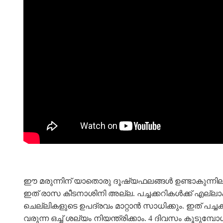
ഈ മരുന്നിന് യാതൊരു ദൂഷ്യഫലങ്ങൾ ഉണ്ടാകുന്നില്
ഇത് രാസ കീടനാശിനി അല്ല. പച്ചക്കറികൾക്ക് എല്ലാ
ചെല്ലികളുടെ ഉപദ്രവം മാറ്റാൻ സാധിക്കും. ഇത് പച്ച
വരുന്ന ഒച്ച് ശല്യം നിയന്ത്രിക്കാം. 4 ദിവസം കൂടുമ്പ