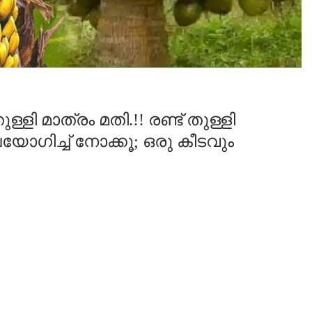
ളി മാത്രം മതി.!! രണ്ട് തുള്ളി
ഗിച്ച് നോക്കൂ; ഒരു കീടവും