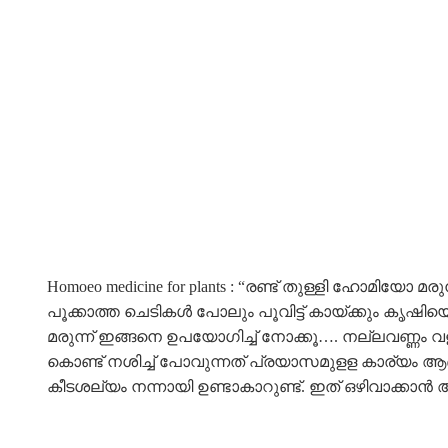
Homoeo medicine for plants : “രണ്ട് തുള്ളി ഹോമിയോ
പൂക്കാത്ത ചെടികൾ പോലും പൂവിട്ട് കായ്ക്കും കൃഷിയെ
മരുന്ന് ഇങ്ങനെ ഉപയോഗിച്ച് നോക്കൂ…. നല്ലവണ്ണം വ
കൊണ്ട് നശിച്ച് പോവുന്നത് പ്രയാസമുളള കാര്യം ആണല
കീടശല്യം നന്നായി ഉണ്ടാകാറുണ്ട്. ഇത് ഒഴിവാക്കാൻ