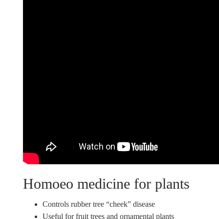
Homoeo medicine for plants
Controls rubber tree “cheek” disease
Useful for fruit trees and ornamental plants