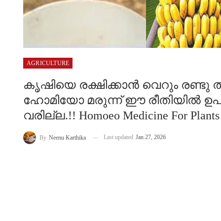
AGRICULTURE
കൃഷിയെ രക്ഷിക്കാൻ വെറും രണ്ടു തുള്
ഹോമിയോ മരുന്ന് ഈ രീതിയിൽ ഉപയോ
വരില്ല.!! Homoeo Medicine For Plants
Last updated
Jan 27, 2026
By
Neenu Karthika