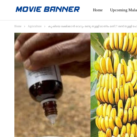
Home
Upcoming Mala
Home
Agriculture
കൃഷിയെ രക്ഷിക്കാൻ വെറും രണ്ടു തുള്ളി മാത്രം മതി.!! രണ്ട് തുള്ളി