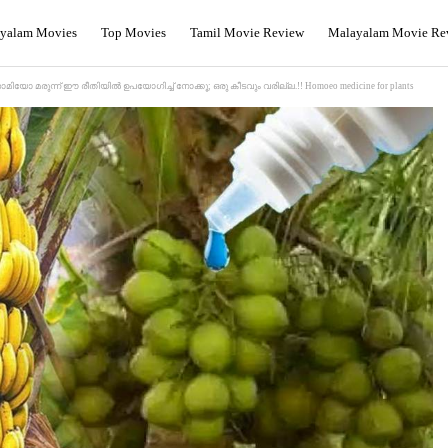
yalam Movies
Top Movies
Tamil Movie Review
Malayalam Movie Re
 ഹോമിയോ മരുന്ന് ഈ രീതിയിൽ ഉപയോഗിച്ച് നോക്കൂ; ഒരു കീടവും വരില്ല.!! Homoeo medicine for plants