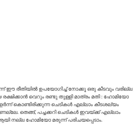
 മരുന്ന് ഈ രീതിയിൽ ഉപയോഗിച്ച് നോക്കൂ ഒരു കീടവും വരില്ല
 രക്ഷിക്കാൻ വെറും രണ്ടു തുള്ളി മാത്രം മതി : ഹോമിയോ
ളർന്ന് കൊണ്ടിരിക്കുന്ന ചെടികൾ എല്ലാം കീടശല്യം
്ലേ. തെങ്ങ്, പച്ചക്കറി ചെടികൾ ഇവയ്ക്ക് എല്ലാം
 ആയി നല്ല ഹോമിയോ മരുന്ന് പരിചയപ്പെടാം.