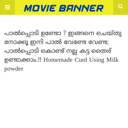
പാൽപ്പൊടി ഉണ്ടോ ? ഇങ്ങനെ ചെയ്തു
നോക്കൂ ഇനി പാൽ വേണ്ടേ വേണ്ട;
പാൽപ്പൊടി കൊണ്ട് നല്ല കട്ട തൈര്
ഉണ്ടാക്കാം.!! Homemade Curd Using Milk
powder