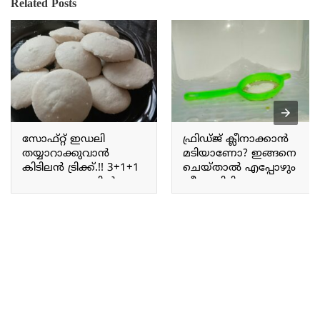
Related Posts
സോഫ്റ്റ് ഇഡലി
ഫ്രിഡ്ജ് ക്ലീനാക്കാൻ
തയ്യാറാക്കുവാൻ
മടിയാണോ? ഇങ്ങനെ
കിടിലൻ ട്രിക്ക്.!! 3+1+1
ചെയ്താൽ എപ്പോഴും
ഈ ഒരു അളവിൽ
ക്ലീനായിരിക്കും; ഒരു
ഇഡലി ഉണ്ടാക്കി
വർഷത്തേക്ക് ഇനി
നോക്കൂ; ഒരിക്കലും
ഫ്രിഡ്ജ് ക്‌ളീൻ
തെറ്റില്ല നല്ല സോഫ്റ്റ്
ആക്കേണ്ട; അരിപ്പ
ഇഡലി കിട്ടും.!! 3+1+1
ഫ്രീസറിൽ ഇങ്ങനെ
Soft Idli making tips
വെച്ചപ്പോൾ ശരിക്കും
ഞെട്ടി.!! Fridge Cleaning
Using Stainer