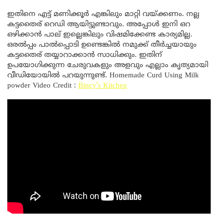
ഇതിനെ എട്ട് മണിക്കൂർ എങ്കിലും മാറ്റി വയ്ക്കണം. നല്ല
കട്ടതൈര് റെഡി ആയിട്ടുണ്ടാവും. അപ്പോൾ ഇനി ഒറ
ഒഴിക്കാൻ പാല് ഇല്ലെങ്കിലും വിഷമിക്കേണ്ട കാര്യമില്ല.
ഒരൽപ്പം പാൽപ്പൊടി ഉണ്ടെങ്കിൽ നമുക്ക് തീർച്ചയായും
കട്ടതൈര് തയ്യാറാക്കാൻ സാധിക്കും. ഇതിന്
ഉപയോഗിക്കുന്ന ചേരുവകളും അളവും എല്ലാം കൃത്യമായി
വീഡിയോയിൽ പറയുന്നുണ്ട്. Homemade Curd Using Milk
powder Video Credit :
Bincy’s Kitchen