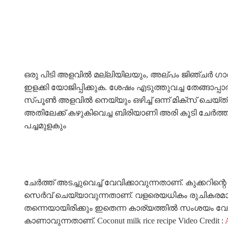
ഒരു പിടി അളവിൽ മല്ലിയിലയും, അല്പം ജിഞ്ചർ ഗാർലി
ഇളക്കി യോജിപ്പിക്കുക. ശേഷം എടുത്തുവച്ച തേങ്ങാപ്പാൽ 
സ്പൂൺ അളവിൽ നെയ്യും ഒഴിച്ച് ഒന്ന് മിക്സ് ചെയ്ത
അതിലേക്ക് കഴുകിവെച്ച ബിരിയാണി അരി കൂടി ചേർത്ത്
പച്ചമുളകും
ചേർത്ത് അടച്ചുവെച്ച് വേവിക്കാവുന്നതാണ്. കുക്കറ
സെർവ് ചെയ്യാവുന്നതാണ്. വളരെയധികം രുചികരമായ
തന്നെയായിരിക്കും ഇതെന്ന കാര്യത്തിൽ സംശയം വേ
കാണാവുന്നതാണ്. Coconut milk rice recipe Video Credit :