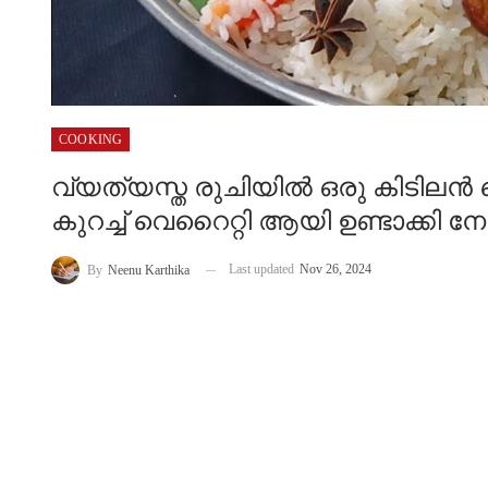
COOKING
വ്യത്യസ്ത രുചിയിൽ ഒരു കിടില
കുറച്ച് വെറൈറ്റി ആയി ഉണ്ടാക്കി നോക്
Last updated
Nov 26, 2024
By
Neenu Karthika