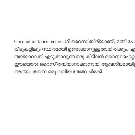
Coconut milk rice recipe : ഗീ റൈസ്,ബിരിയാണി, മന്ത
വീടുകളിലും സ്ഥിരമായി ഉണ്ടാക്കാറുള്ളതായിരിക്കും
തയ്യാറാക്കി എടുക്കാവുന്ന ഒരു കിടിലൻ റൈസ് ഐറ്റംത
ഈയൊരു റൈസ് തയ്യാറാക്കാനായി ആവശ്യമായിട്ടുള
ആദ്യം തന്നെ ഒരു വലിയ തേങ്ങ ചിരകി