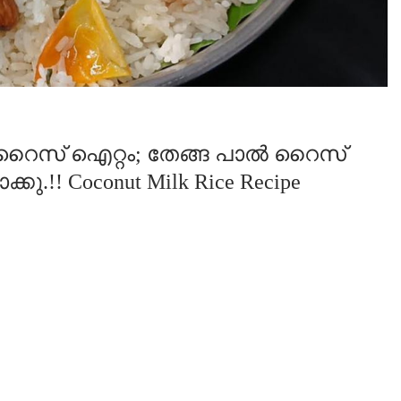
ൻ റൈസ് ഐറ്റം; തേങ്ങ പാൽ റൈസ്
കു.!! Coconut Milk Rice Recipe