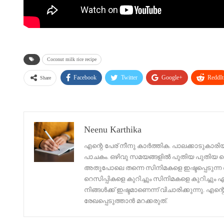
Coconut milk rice recipe
Facebook
Twitter
Google+
ReddIt
Share
Neenu Karthika
എന്റെ പേര് നീനു കാർത്തിക. പാലക്കാടുകാരി
പാചകം. ഒഴിവു സമയങ്ങളിൽ പുതിയ പുതിയ റെ
അതുപോലെ തന്നെ സിനിമകളെ ഇഷ്ടപ്പെടുന്ന 
റെസിപ്പികളെ കുറിച്ചും സിനിമകളെ കുറിച്ചു
നിങ്ങൾക്ക് ഇഷ്ടമാണെന്ന് വിചാരിക്കുന്നു. 
രേഖപ്പെടുത്താൻ മറക്കരുത്.