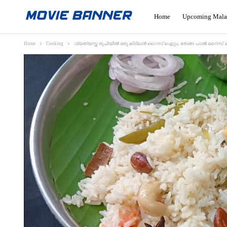
Home
Upcoming Mala
Home
Cooking
വ്യത്യസ്ത രുചിയിൽ ഒരു കിടിലൻ റൈസ് ഐറ്റം; തേങ്ങ പാൽ റൈസ് കുറച്ച് 