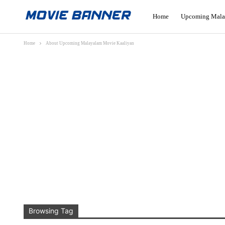
Home
Upcoming Mala
Home
About Upcoming Malayalam Movie Kaaliyan
Browsing Tag