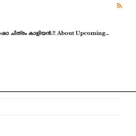
ുഭാഷാ ചിത്രം കാളിയൻ.!! About Upcoming…