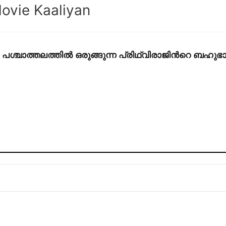
ovie Kaaliyan
െ പശ്ചാത്തലത്തിൽ ഒരുങ്ങുന്ന പ്രിഥ്വിരാജിൻറെ ബഹ